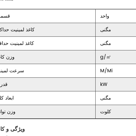
واحد
قسم
مگنی
کاغذ لمینیت حداکث
مگنی
کاغذ لمینیت حداق
g/㎡
وزن کاغ
M/Mi
سرعت لمین
kW
قدر
مگنی
ابعاد ک
کلوت
وزن توات
ویژگی و کار