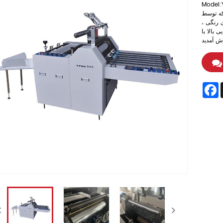
Model:
که توسط
 رنگی ،
 بالا با
F