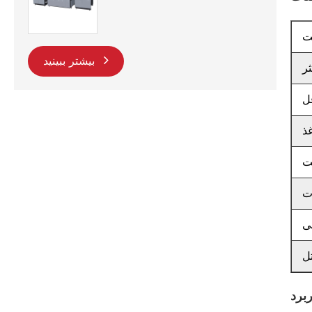
ت
بیشتر ببینید
ر
ل
ذ
ت
ت
لی
ل
برد