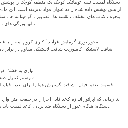
دستگاه لمینیت نیمه اتوماتیک کوچک یک منطقه کوچک را پوشش می
از پیش پوشش داده شده را به عنوان مواد پذیرفته است. این ما
پنجره ، کتاب های مختلف ، نقشه ها ، تصاویر ، گواهینامه ها ،
، آنها ویژگی های مقاومت در برابر آب ، هنرهای گرافیکی شفاف و حس سه بعدی قوی دارند.
1. محور نوری گرمایش فرآیند آبکاری کروم آینه را با قطر 320 میلی متر ، کیفیت فیلم خوب و عمر طولانی مدت پذیرفته است.
4. نیازی به خشک 
5. سیستم کنترل صفحه نمایش لمسی رابط انسان را که بسیار خودکار است ، اتخاذ می کند.
7. سیستم برش Pneumatic تا زمانی که اپراتور اندازه کاغذ قابل اجرا را در صفحه متن وارد کند ، برش خودکار کاغذ را تحقق می بخشد.
8.NTI-CRVATURE دستگاه: هنگام عبور از دستگاه ضد پرده ، کاغذ لمینت باید به یکباره سطح شود و بعد از برش دوباره منحنی شود.