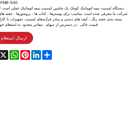
YFMB-540
دستگاه لمینیت نیمه اتوماتیک کوچک یک ماشین لمینیت نیمه اتوماتیک عملی است 
شرکت ما معرفی شده است. مناسب برای پوسترها ، کتاب ها ، بروشورها ، جعبه های
بسته بندی جعبه رنگ ، کیف های دستی و سایر فرآیندهای لمینیت. تجهیزات با کارایی
قیمت عالی ، در دسترس از سهام ، مقادیر محدود. به استعلام خوش آمدید.
ارسال استعلام
acebook
X
WhatsApp
Pinterest
LinkedIn
Share