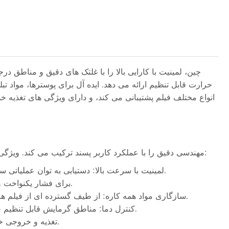
حرارت قابل تنظیم ارائه می دهد. ایده آل برای پوسترها، مواد تب
انواع مختلف فیلم پشتیبانی می کند، و دارای ویژگی های تغذیه 
دستگاه لمینیت پوستر با سرعت بالا NEW STAR مهندسی دقیق را با عملکرد کاربر پسند ترکیب می کند. ویژگی های اولیه آن عبارتند از:
لمینیت با سرعت بالا: دستیابی به توان عملیاتی سریع بدون به خطر انداختن کیفیت، قادر به مدیریت کارآمد حجم بالای تولید.
غلتک های دقیق: مجهز به غلتک های پردازش شده با CNC برای فشار یکنواخت و لمینیت صاف.
سازگاری مواد همه کاره: از طیف گسترده ای از فیلم های لمینیت پشتیبانی می کند، از جمله روکش های براق، مات و لمسی نرم.
کنترل دما: مناطق گرمایش قابل تنظیم چسبندگی مطلوب را تضمین می کند و از پیچش یا حباب جلوگیری می کند.
تغذیه و خروجی خودکار: کار دستی را کاهش می دهد و جریان کار مداوم را تضمین می کند.