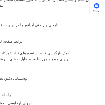
نقص حتی روی پوسترهای ظریف یا از پیش چاپ شده اطمینان حاصل شود.
E-Mail
دستگاه لمینیت خودکار با سرعت بالا برای پوستر NEW STAR ایمنی و راحتی اپراتور را در اولویت قرار می دهد:
رابط صفحه لمسی: داده های بلادرنگ از جمله سرعت، دما و فشار غلتک را نظارت کنید.
کمک بارگذاری فیلم: سنسورهای تراز خودکار تغذیه مناسب فیلم را تضمین می کنند و خطاهای نصب را کاهش می دهند.
ردپای جمع و جور: با وجود قابلیت های سرعت بالا، دستگاه به راحتی در طبقات تولیدی با اندازه متوسط ​​قرار می گیرد.
NEW STAR پشتیبانی دقیق نصب و آموزش را برای اطمینان از عملکرد روان ارائه می دهد:
2. راه اندازی ماشین: تعیین موقعیت، کالیبراسیون غلطک ها و اتصال به منبع برق.
3. اجرای آزمایشی: لمینیت اولیه روی پوسترهای نمونه برای تنظیم دقیق دما، سرعت و کشش.