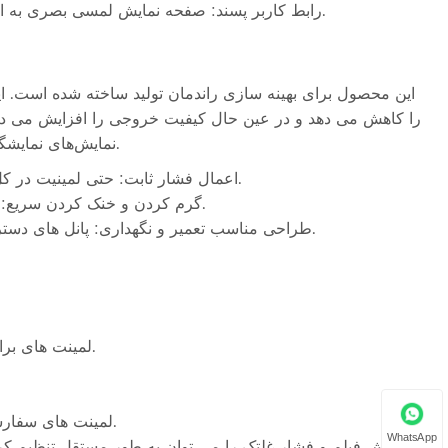
رابط کاربر پسند: صفحه نمایش لمسی بصری به اپراتورها اجازه می دهد تا سرعت، دما و تنش فیلم را به راحتی کنترل کنند.
این محصول برای بهینه سازی راندمان تولید ساخته شده است. ای
را کاهش می دهد و در عین حال کیفیت خروجی را افزایش می دهد.
نمایش‌های نمایشگاهی و مواد بازاریابی که دقت و سازگاری بسیار مهم است، ایده‌آل می‌کند.
اعمال فشار ثابت: حتی لمینیت در کل ورق از ایجاد چین و چروک، حباب یا چسبندگی ناهموار جلوگیری می کند.
گرم کردن و خنک کردن سریع: باعث صرفه جویی در زمان در هنگام راه اندازی و تغییرات تولید می شود.
طراحی مناسب تعمیر و نگهداری: پانل های دسترسی سریع و اجزای مدولار تمیز کردن و خدمات معمول را ساده می کنند.
لمینت های براق: برای پرداخت های با درخشندگی بالا که تاثیر بصری را افزایش می دهد.
لمینت های سفارشی: فیلم های تخصصی اختیاری بر اساس نیاز مشتری در دسترس هستند.
WhatsApp
کشش فیلم و فشار غلتک را می توان به طور مستقل تنظیم کرد