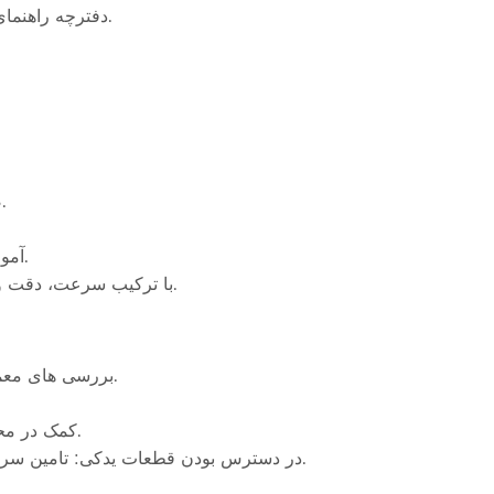
دفترچه راهنمای کاربر دقیق: برای راه اندازی، بهره برداری و نگهداری گنجانده شده است.
صنعت بسته بندی: لمینت های تزئینی برای جعبه ها، کارتن ها و نمایشگرها.
آموزشی و نهادی: نمودارهای آموزشی چند لایه، پوسترها و برگه های آموزشی.
با ترکیب سرعت، دقت و تطبیق پذیری، دستگاه با حفظ کیفیت برتر، بهره وری را افزایش می دهد.
بررسی های معمول: بازرسی هفتگی غلتک ها، عناصر گرمایشی و سیستم های تغذیه فیلم.
کمک در محل: آموزش نصب، اشکال زدایی و اپراتور در سطح جهانی ارائه شده است.
در دسترس بودن قطعات یدکی: تامین سریع مواد مصرفی و قطعات جایگزین حداقل زمان خرابی را تضمین می کند.