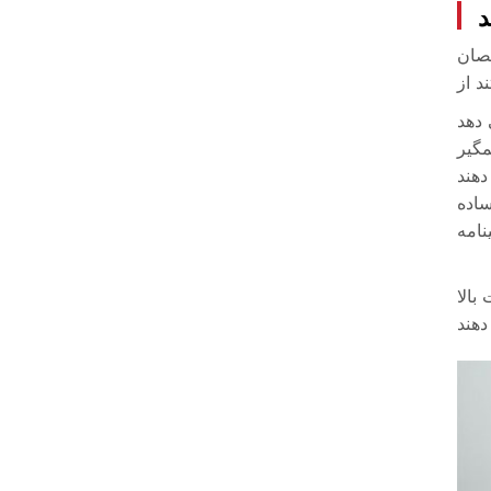
د
صصان
، تولید را